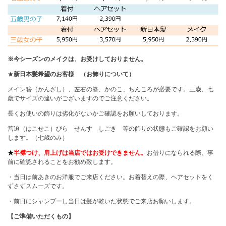
※今シーズンのメイクは、お受けしておりません。
★
新日本髪希望のお客様 （お飾りについて）
メイン簪（かんざし）、左右の簪、かのこ、ちんころが必要です。三歳、七
歳でサイズの違いがございますのでご注意ください。
長くお使いの飾りは劣化がないかご確認をお願いしております。
筥迫（はこせこ）びら せんす しごき 等の飾りの状態もご確認をお願い
します。（七歳のみ）
★
半襟つけ、肩上げは当店ではお受けできません。
お借りになられる際、事
前に確認されることをお勧め致します。
・当日は前あきのお洋服でご来店ください。お着替えの際、ヘアセットをく
ずさずスムーズです。
・前日にシャンプーし当日は髪が乾いた状態でご来店お願いします。
【ご準備いただくもの】