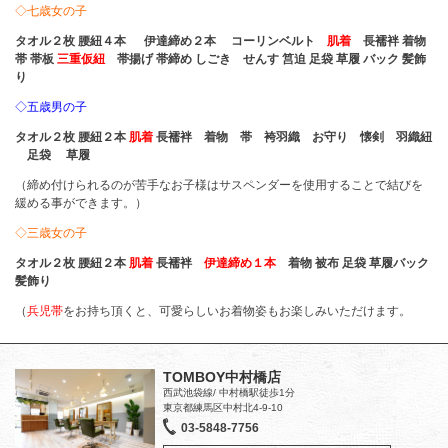
◇七歳女の子
タオル２枚 腰紐４本 伊達締め２本 コーリンベルト
肌着
長襦袢 着物
帯 帯板
三重仮紐
帯揚げ 帯締め しごき せんす 筥迫 足袋 草履 バック 髪飾
り
◇五歳男の子
タオル２枚 腰紐２本
肌着
長襦袢 着物 帯 袴羽織 お守り 懐剣 羽織紐
足袋 草履
（締め付けられるのが苦手なお子様はサスペンダーを使用することで結びを
緩める事ができます。）
◇三歳女の子
タオル２枚 腰紐２本
肌着
長襦袢
伊達締め１本
着物 被布 足袋 草履バック
髪飾り
（
兵児帯
をお持ち頂くと、可愛らしいお着物姿もお楽しみいただけます。
TOMBOY中村橋店
西武池袋線/ 中村橋駅徒歩1分
東京都練馬区中村北4-9-10
03-5848-7756